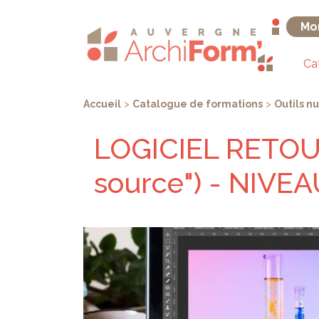
Aller
Panneau de gestion des cookies
au
Mo
contenu
principal
Ca
You
Accueil
>
Catalogue de formations
>
Outils n
are
LOGICIEL RETOU
here
source") - NIVEA