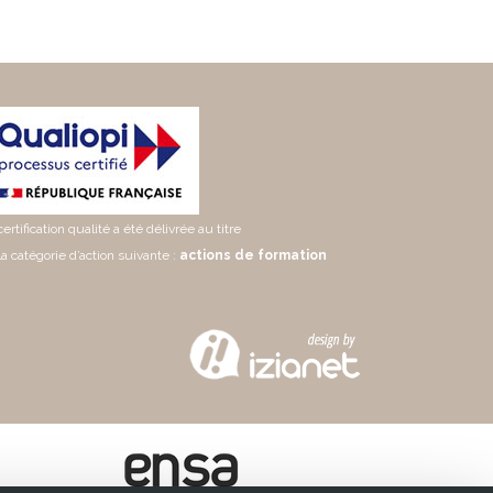
certification qualité a été délivrée au titre
la catégorie d’action suivante :
actions de formation