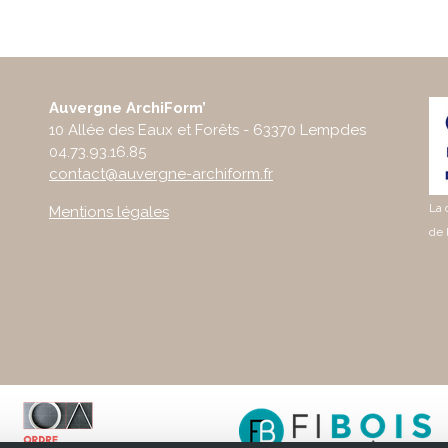
Auvergne ArchiForm’
10 Allée des Eaux et Forêts - 63370 Lempdes
04.73.93.16.85
contact@auvergne-archiform.fr
La 
Mentions légales
de 