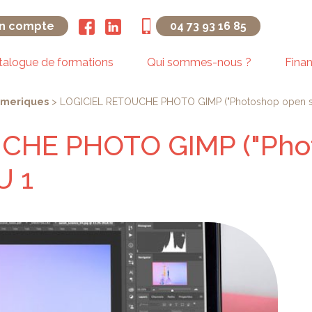
n compte
04 73 93 16 85
talogue de formations
Qui sommes-nous ?
Fina
umeriques
>
LOGICIEL RETOUCHE PHOTO GIMP ("Photoshop open so
CHE PHOTO GIMP ("Pho
U 1