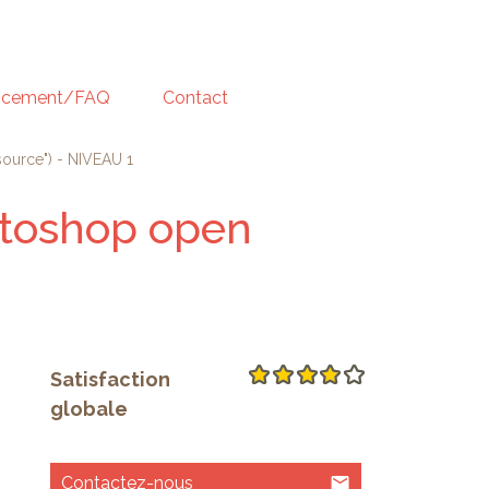
ncement/FAQ
Contact
urce") - NIVEAU 1
toshop open
Satisfaction
globale
Contactez-nous