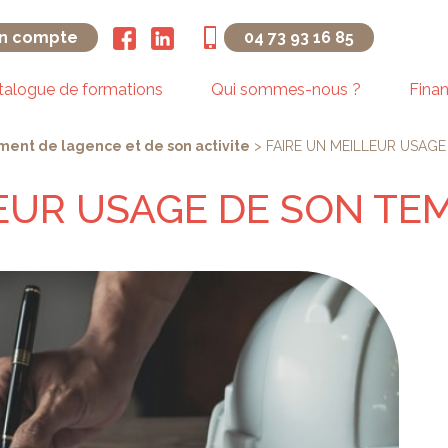
n compte
04 73 93 16 85
talogue de formations
Qui sommes-nous ?
Fina
nt de lagence et de son activite
>
FAIRE UN MEILLEUR USAGE
LEUR USAGE DE SON TE