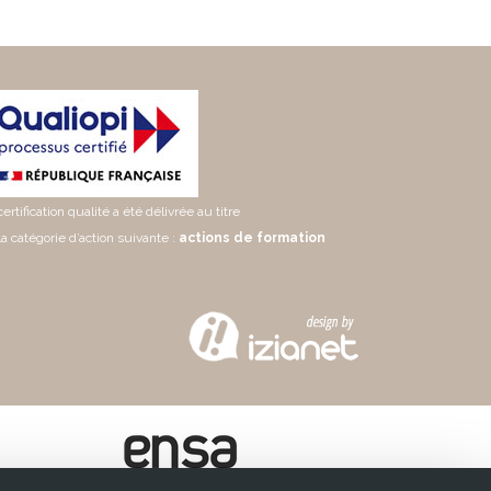
certification qualité a été délivrée au titre
la catégorie d’action suivante :
actions de formation