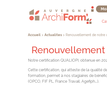
Aller
Panneau de gestion des cookies
au
Mo
contenu
principal
Ca
You
Accueil
>
Actualites
>
Renouvellement de notre c
are
Renouvellement d
here
Notre certification QUALIOPI, obtenue en 202
Cette certification, qui atteste de la qualité
formation, permet à nos stagiaires de bénéfi
(OPCO, FIF PL, France Travail, Agefiph...).