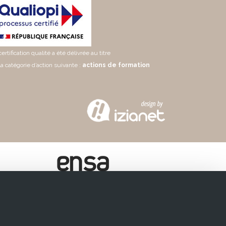
certification qualité a été délivrée au titre
la catégorie d’action suivante :
actions de formation