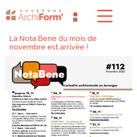
Aller
Panneau de gestion des cookies
au
contenu
principal
La Nota Bene du mois de
You
novembre est arrivée !
are
here