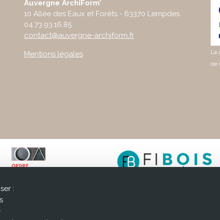
Auvergne ArchiForm’
10 Allée des Eaux et Forêts - 63370 Lempdes
04.73.93.16.85
contact@auvergne-archiform.fr
La 
Mentions légales
de 
ser :
s
.