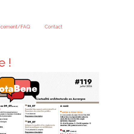
ncement/FAQ
Contact
e !