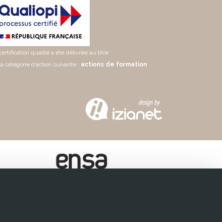
certification qualité a été délivrée au titre
la catégorie d’action suivante :
actions de formation