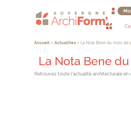
Aller
Panneau de gestion des cookies
au
Mo
contenu
principal
Ca
You
Accueil
>
Actualites
>
La Nota Bene du mois de jui
are
La Nota Bene du m
here
Retrouvez toute l'actualité architecturale en