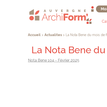
Aller
Panneau de gestion des cookies
au
Mo
contenu
principal
Ca
You
Accueil
>
Actualites
>
La Nota Bene du mois de fév
are
La Nota Bene du m
here
Nota Bene 104 - Février 2025