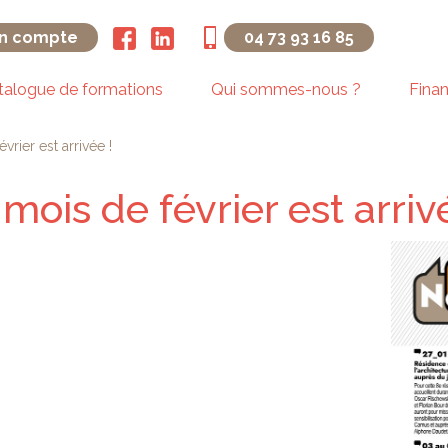
n compte
04 73 93 16 85
talogue de formations
Qui sommes-nous ?
Fina
rier est arrivée !
ois de février est arrivé