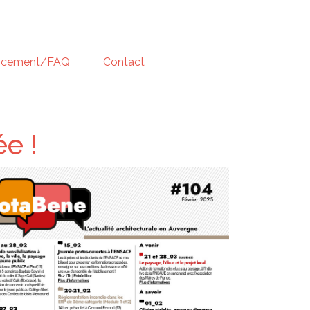
ncement/FAQ
Contact
e !